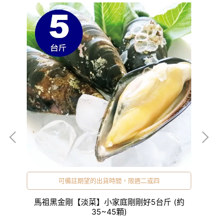
可備註期望的出貨時間，限週二或四
菜4
馬祖黑金剛【淡菜】小家庭剛剛好5台斤 (約
35~45顆)