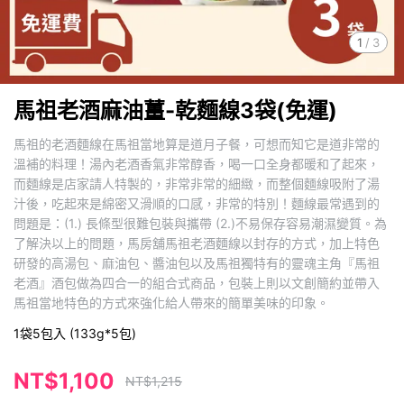
1
/
3
馬祖老酒麻油薑-乾麵線3袋(免運)
馬祖的老酒麵線在馬祖當地算是道月子餐，可想而知它是道非常的
溫補的料理！湯內老酒香氣非常醇香，喝一口全身都暖和了起來，
而麵線是店家請人特製的，非常非常的細緻，而整個麵線吸附了湯
汁後，吃起來是綿密又滑順的口感，非常的特別！麵線最常遇到的
問題是：(1.) 長條型很難包裝與攜帶 (2.)不易保存容易潮濕變質。為
了解決以上的問題，馬房舖馬祖老酒麵線以封存的方式，加上特色
研發的高湯包、麻油包、醬油包以及馬祖獨特有的靈魂主角『馬祖
老酒』酒包做為四合一的組合式商品，包裝上則以文創簡約並帶入
馬祖當地特色的方式來強化給人帶來的簡單美味的印象。
1袋5包入 (133g*5包)
NT$1,100
NT$1,215